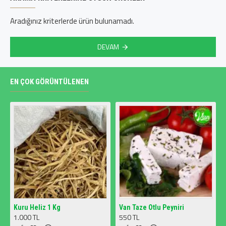
Aradığınız kriterlerde ürün bulunamadı.
DEVAM
EN ÇOK GÖRÜNTÜLENEN
Kuru Heliz 1 Kg
Van Taze Otlu Peyniri
1.000 TL
550 TL