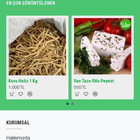
EN ÇOK GÖRÜNTÜLENEN
Kuru Heliz 1 Kg
Van Taze Otlu Peyniri
1.000 TL
550 TL
KURUMSAL
Hakkımızda