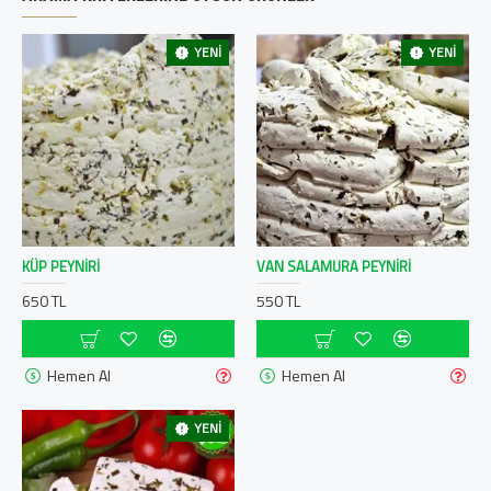
YENI
YENI
KÜP PEYNIRI
VAN SALAMURA PEYNIRI
650 TL
550 TL
Hemen Al
Hemen Al
YENI