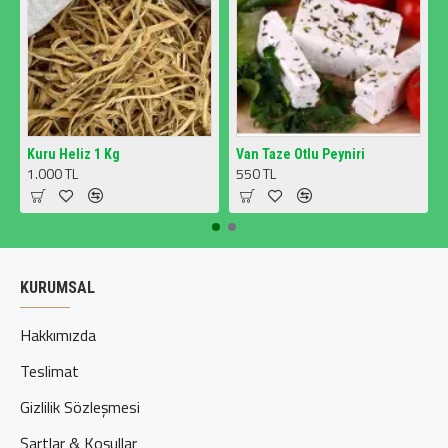
Kuru Heliz 1 Kg
Van Taze Otlu Peyniri
1.000 TL
550 TL
KURUMSAL
Hakkımızda
Teslimat
Gizlilik Sözleşmesi
Şartlar & Koşullar