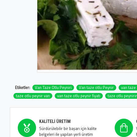
Etiketler:
Van Taze Otlu Peyniri
Van taze otlu Peynir
van taze 
taze otlu peynir van
van taze otlu peynir fiyatı
taze otlu peyniri
KALITELI ÜRETIM
Sürdürülebilir bir başarı için kalite
belgeleri ile yapılan yerli üretim