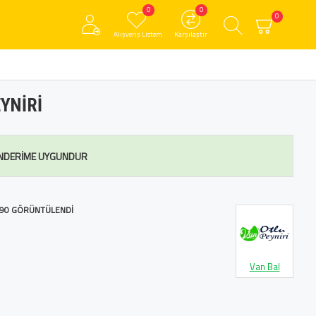
0
0
0
Alışveriş Listem
Karşılaştır
YNIRI
NDERIME UYGUNDUR
90 GÖRÜNTÜLENDI
Van Bal