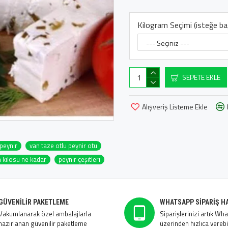
Kilogram Seçimi (isteğe bağ
SEPETE EKLE
Alışveriş Listeme Ekle
peynir
van taze otlu peynir otu
n kilosu ne kadar
peynir çeşitleri
GÜVENILIR PAKETLEME
WHATSAPP SIPARIŞ H
Vakumlanarak özel ambalajlarla
Siparişlerinizi artık Wh
hazırlanan güvenilir paketleme
üzerinden hızlıca verebil