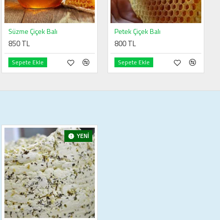
Süzme Çiçek Balı
Petek Çiçek Balı
850 TL
800 TL
Sepete Ekle
Sepete Ekle
YENI