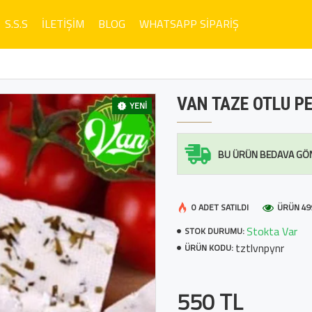
S.S.S
İLETIŞIM
BLOG
WHATSAPP SIPARIŞ
VAN TAZE OTLU PE
YENI
BU ÜRÜN BEDAVA GÖ
0 ADET SATILDI
ÜRÜN 49
Stokta Var
STOK DURUMU:
tztlvnpynr
ÜRÜN KODU:
550 TL