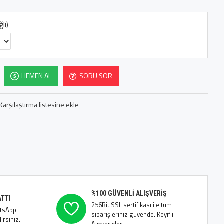
lı)
HEMEN AL
SORU SOR
Karşılaştırma listesine ekle
%100 GÜVENLI ALIŞVERIŞ
ATTI
256Bit SSL sertifikası ile tüm
atsApp
siparişleriniz güvende. Keyifli
irsiniz.