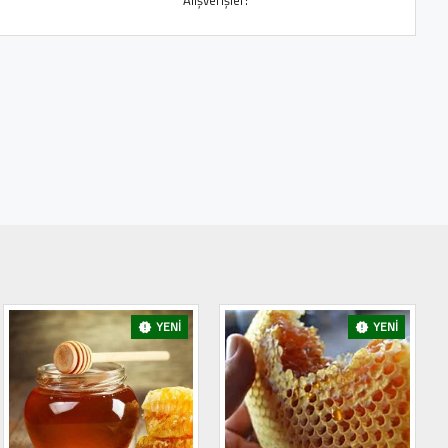
Alışverişler!
YENI
YENI