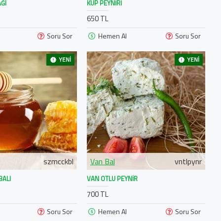
ĞI
KÜP PEYNIRI
650 TL
Soru Sor
Hemen Al
Soru Sor
YENI
YENI
szmcckbl
Van Bal
vntlpynr
BALI
VAN OTLU PEYNIR
700 TL
Soru Sor
Hemen Al
Soru Sor