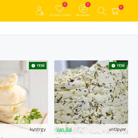
0
0
0
Alışveriş Listem
Karşılaştır
YENI
YENI
kyntrgy
Van Bal
vntlpynr