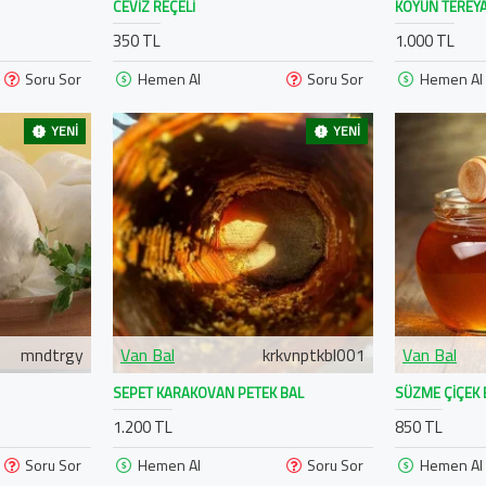
CEVIZ REÇELI
KOYUN TEREYA
350 TL
1.000 TL
Soru Sor
Hemen Al
Soru Sor
Hemen Al
YENI
YENI
mndtrgy
Van Bal
krkvnptkbl001
Van Bal
SEPET KARAKOVAN PETEK BAL
SÜZME ÇIÇEK 
1.200 TL
850 TL
Soru Sor
Hemen Al
Soru Sor
Hemen Al