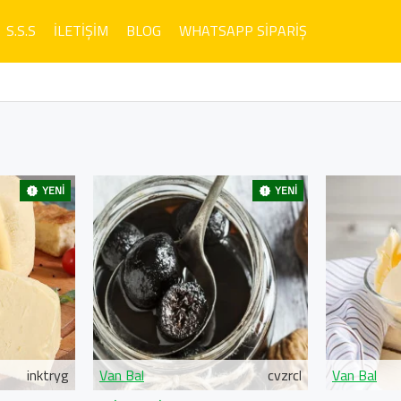
S.S.S
İLETIŞIM
BLOG
WHATSAPP SIPARIŞ
YENI
YENI
inktryg
Van Bal
cvzrcl
Van Bal