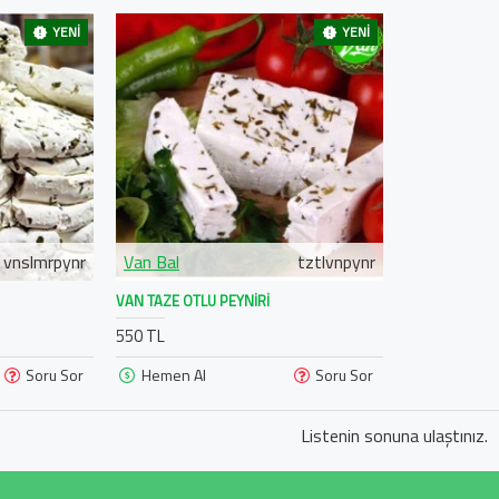
YENI
YENI
vnslmrpynr
Van Bal
tztlvnpynr
VAN TAZE OTLU PEYNIRI
550 TL
Soru Sor
Hemen Al
Soru Sor
Listenin sonuna ulaştınız.