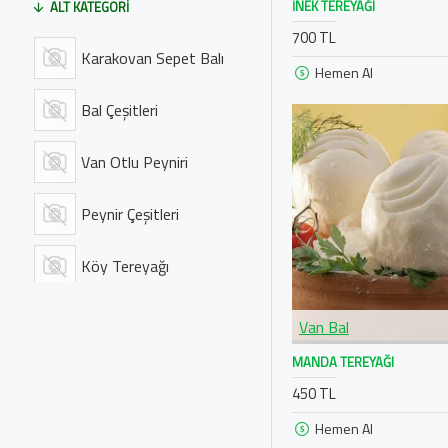
İNEK TEREYAĞI
ALT KATEGORI
700 TL
Karakovan Sepet Balı
Hemen Al
Bal Çeşitleri
Van Otlu Peyniri
Peynir Çeşitleri
Köy Tereyağı
Reçel Çeşitleri
Van Bal
MANDA TEREYAĞI
Tüm Ürünler
450 TL
Hemen Al