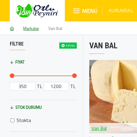
MENÜ
KURUMSAL
Markalar
Van Bal
FILTRE
VAN BAL
Sıfırla
FIYAT
TL
TL
STOK DURUMU
Stokta
Van Bal