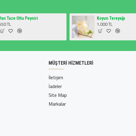
Van Taze Otlu Peyniri
Koyun Tereyağı
550 TL
1.000 TL
MÜŞTERI HIZMETLERI
İletişim
İadeler
Site Map
Markalar