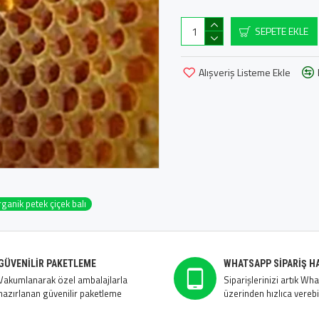
SEPETE EKLE
Alışveriş Listeme Ekle
ganik petek çiçek balı
GÜVENILIR PAKETLEME
WHATSAPP SIPARIŞ H
Vakumlanarak özel ambalajlarla
Siparişlerinizi artık Wh
hazırlanan güvenilir paketleme
üzerinden hızlıca verebil