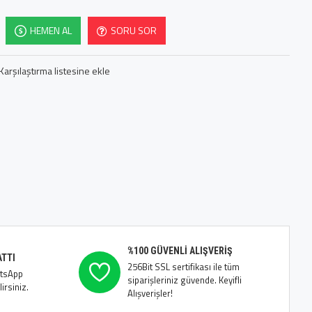
HEMEN AL
SORU SOR
Karşılaştırma listesine ekle
%100 GÜVENLI ALIŞVERIŞ
ATTI
256Bit SSL sertifikası ile tüm
atsApp
siparişleriniz güvende. Keyifli
irsiniz.
Alışverişler!