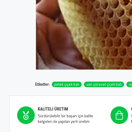
Etiketler:
petek çiçek balı
van yöresel çiçek balı
or
KALITELI ÜRETIM
Sürdürülebilir bir başarı için kalite
belgeleri ile yapılan yerli üretim