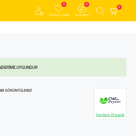
0
0
0
Alışveriş Listem
Karşılaştır
NDERIME UYGUNDUR
68 GÖRÜNTÜLENDI
Herdem Organik