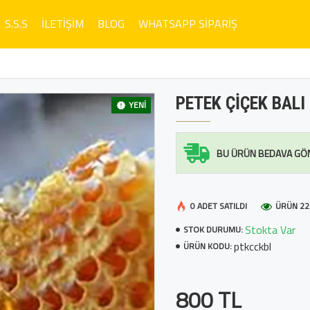
S.S.S
İLETIŞIM
BLOG
WHATSAPP SIPARIŞ
PETEK ÇIÇEK BALI
YENI
BU ÜRÜN BEDAVA GÖ
0 ADET SATILDI
ÜRÜN 22
Stokta Var
STOK DURUMU:
ptkcckbl
ÜRÜN KODU:
800 TL