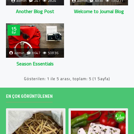
admin
247
2824
admin
6938
135211
Another Blog Post
Welcome to Journal Blog
15
Eyl
admin
8647
50836
Season Essentials
Gösterilen: 1 ile 5 arası, toplam: 5 (1 Sayfa)
EN ÇOK GÖRÜNTÜLENEN