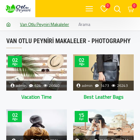
0
0
Van Otlu Peyniri Makaleler
Arama
VAN OTLU PEYNIRI MAKALELER - PHOTOGRAPHY
02
02
Ağu
Ağu
admin
624
26640
admin
1473
26243
Vacation Time
Best Leather Bags
02
15
Ağu
Eyl