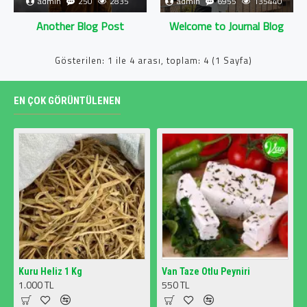
admin
250
2835
admin
6955
135440
Another Blog Post
Welcome to Journal Blog
Gösterilen: 1 ile 4 arası, toplam: 4 (1 Sayfa)
EN ÇOK GÖRÜNTÜLENEN
Kuru Heliz 1 Kg
Van Taze Otlu Peyniri
1.000 TL
550 TL