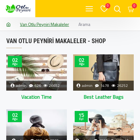
0
0
Van Otlu Peyniri Makaleler
Arama
VAN OTLU PEYNIRI MAKALELER - SHOP
02
02
Ağu
Ağu
admin
626
26652
admin
1478
26252
Vacation Time
Best Leather Bags
02
15
Ağu
Eyl