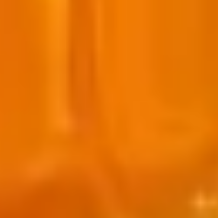
ORGANIK SEPET KARAKOVAN
DOĞADAN
SOFRALARA
ALIŞVERIŞE BAŞLA