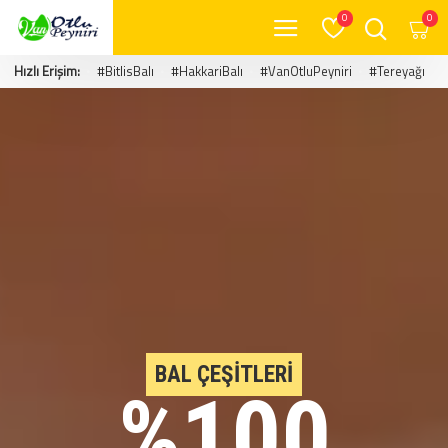
0
0
Hızlı Erişim:
#BitlisBalı
#HakkariBalı
#VanOtluPeyniri
#Tereyağı