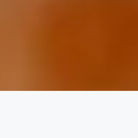
KALITELI ÜRETIM
Sürdürülebilir bir başarı için kalite belgeleri ile yapılan
yerli üretim